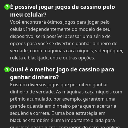
É possível jogar jogos de cassino pelo
meu celular?
Você encontrará ótimos jogos para jogar pelo
celular. Independentemente do modelo de seu
dispositivo, será possível acessar uma série de
opções para você se divertir e ganhar dinheiro de
verdade, como máquinas caça-níqueis, videopôquer,
roleta e blackjack, entre outras opções.
Qual é o melhor jogo de cassino para
ganhar dinheiro?
Existem diversos jogos que permitem ganhar
dinheiro de verdade. As máquinas caça-níqueis com
prêmio acumulado, por exemplo, garantem uma
grande quantia em dinheiro para quem acertar a
sequência correta. E uma boa estratégia em
blackjack também é uma importante aliada para
que você possa lucrar com jogos de cassino online.