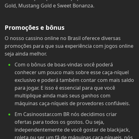
Gold, Mustang Gold e Sweet Bonanza.
Promoções e bônus
O nosso cassino online no Brasil oferece diversas
promoções para que sua experiência com jogos online
seja ainda melhor.
Com o bônus de boas-vindas você poderá
conhecer um pouco mais sobre esse caça-níquel
exclusivo e poderá também contar com mais saldo
para jogar. E isso é essencial para que você
multiplique ainda mais seus ganhos com
máquinas caça-níqueis de provedores confiáveis.
Em Casinoostar.com BR nós decidimos criar
ofertas para todos os gostos. Ou seja,
independentemente de você gostar de blackjack,
roleta ou ser um fã de máquinas caça-níqueis, nós