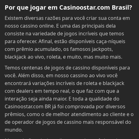
Por que jogar em Casinoostar.com Brasil?
Existem diversas razões para você criar sua conta em
nosso cassino online. E uma das principais dela
consiste na variedade de jogos incríveis que temos
para oferecer. Afinal, estão disponíveis caça-níqueis
com prêmio acumulado, os famosos jackpots,
blackjack ao vivo, roleta, e muito, mas muito mais.
Temos centenas de jogos de cassino disponíveis para
você. Além disso, em nosso cassino ao vivo você
encontrará variações incríveis de roleta e blackjack
com dealers em tempo real, o que faz com que a
interação seja ainda maior. E toda a qualidade do
Casinoostar.com BR já foi comprovada por diversos
prêmios, como o de melhor atendimento ao cliente e o
de operador de jogos de cassino mais responsável do
mundo.