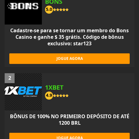
BONS
5.0
Cadastre-se para se tornar um membro do Bons
Casino e ganhe $ 35 grátis. Código de bônus
exclusivo: star123
JOGUE AGORA
2
1XBET
4.9
BÔNUS DE 100% NO PRIMEIRO DEPÓSITO DE ATÉ
1200 BRL
JOGUE AGORA