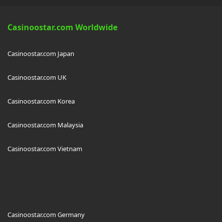
Casinoostar.com Worldwide
Casinoostar.com Japan
Casinoostar.com UK
Casinoostar.com Korea
Casinoostar.com Malaysia
Casinoostar.com Vietnam
Casinoostar.com Germany