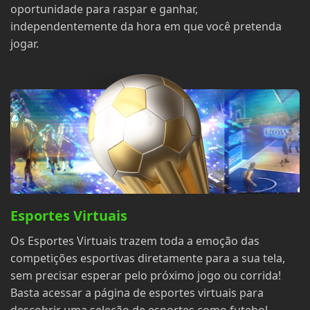
oportunidade para raspar e ganhar,
independentemente da hora em que você pretenda
jogar.
Esportes Virtuais
Os Esportes Virtuais trazem toda a emoção das
competições esportivas diretamente para a sua tela,
sem precisar esperar pelo próximo jogo ou corrida!
Basta acessar a página de esportes virtuais para