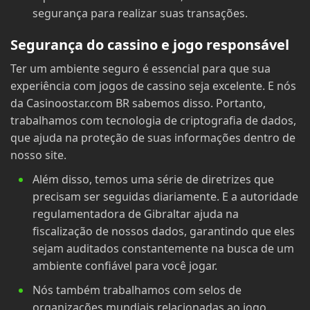
segurança para realizar suas transações.
Segurança do cassino e jogo responsável
Ter um ambiente seguro é essencial para que sua
experiência com jogos de cassino seja excelente. E nós
da Casinoostar.com BR sabemos disso. Portanto,
trabalhamos com tecnologia de criptografia de dados,
que ajuda na proteção de suas informações dentro de
nosso site.
Além disso, temos uma série de diretrizes que
precisam ser seguidas diariamente. E a autoridade
regulamentadora de Gibraltar ajuda na
fiscalização de nossos dados, garantindo que eles
sejam auditados constantemente na busca de um
ambiente confiável para você jogar.
Nós também trabalhamos com selos de
organizações mundiais relacionadas ao jogo