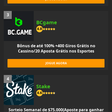
3
BCgame
4.8
Bônus de até 100% +400 Giros Grátis no
Cassino/20 Aposta Grátis nos Esportes
JOGUE AGORA
4
Stake
4.6
Sorteio Semanal de $75.000(Aposte para ganhar