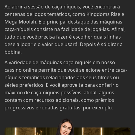
Ao abrir a sessão de caça-níqueis, você encontrará
centenas de jogos temáticos, como Kingdoms Rise e
Mega Moolah. E o principal destaque das máquinas
caça-níqueis consiste na facilidade de jogá-las. Afinal,
tudo que você precisa fazer é escolher quais linhas
deseja jogar e o valor que usará. Depois é só girar a
bobina.
A variedade de máquinas caça-níqueis em nosso
cassino online permite que você selecione entre caça-
níqueis temáticos relacionados aos seus filmes ou
séries preferidos. E você aproveita para conferir o
máximo de caça-níqueis possíveis, afinal, alguns
contam com recursos adicionais, como prêmios
progressivos e rodadas gratuitas, por exemplo.